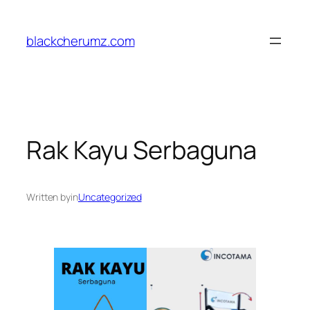
Skip
to
blackcherumz.com
content
Rak Kayu Serbaguna
Written by
in
Uncategorized