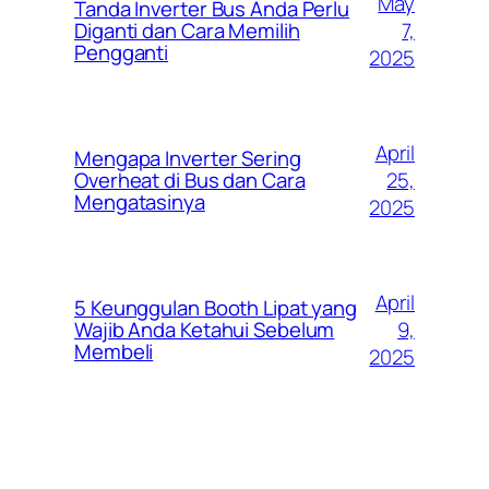
May
Tanda Inverter Bus Anda Perlu
7,
Diganti dan Cara Memilih
Pengganti
2025
April
Mengapa Inverter Sering
25,
Overheat di Bus dan Cara
Mengatasinya
2025
April
5 Keunggulan Booth Lipat yang
9,
Wajib Anda Ketahui Sebelum
Membeli
2025