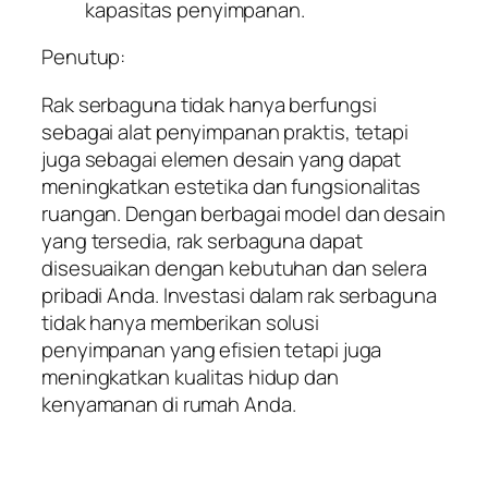
kapasitas penyimpanan.
Penutup:
Rak serbaguna tidak hanya berfungsi
sebagai alat penyimpanan praktis, tetapi
juga sebagai elemen desain yang dapat
meningkatkan estetika dan fungsionalitas
ruangan. Dengan berbagai model dan desain
yang tersedia, rak serbaguna dapat
disesuaikan dengan kebutuhan dan selera
pribadi Anda. Investasi dalam rak serbaguna
tidak hanya memberikan solusi
penyimpanan yang efisien tetapi juga
meningkatkan kualitas hidup dan
kenyamanan di rumah Anda.