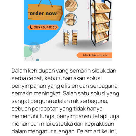
Dalam kehidupan yang semakin sibuk dan
serba cepat, kebutuhan akan solusi
penyimpanan yang efisien dan serbaguna
semakin meningkat. Salah satu solusi yang
sangat berguna adalah rak serbaguna,
sebuah perabotan yang tidak hanya
memenuhi fungsi penyimpanan tetapi juga
menambah nilai estetika dan kepraktisan
dalam mengatur ruangan. Dalam artikel ini,