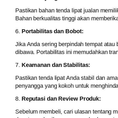
Pastikan bahan tenda lipat jualan memil
Bahan berkualitas tinggi akan memberik
6.
Portabilitas dan Bobot:
Jika Anda sering berpindah tempat atau b
dibawa. Portabilitas ini memudahkan tra
7.
Keamanan dan Stabilitas:
Pastikan tenda lipat Anda stabil dan ama
penyangga yang kokoh untuk menghindari 
8.
Reputasi dan Review Produk:
Sebelum membeli, cari ulasan tentang 