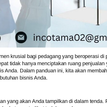
emen krusial bagi pedagang yang beroperasi di p
tepat tidak hanya menciptakan ruang penjualan
isnis Anda. Dalam panduan ini, kita akan membah
ebutuhan bisnis Anda.
an yang akan Anda tampilkan di dalam tenda. 