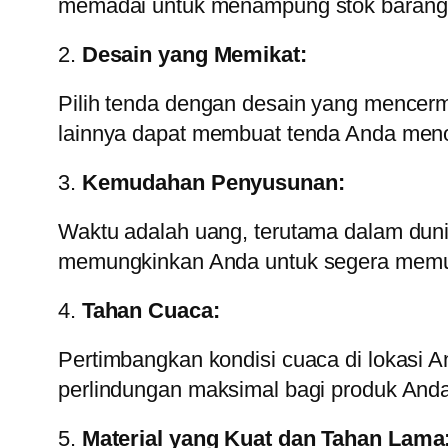
memadai untuk menampung stok barang An
2.
Desain yang Memikat:
Pilih tenda dengan desain yang mencerm
lainnya dapat membuat tenda Anda menon
3.
Kemudahan Penyusunan:
Waktu adalah uang, terutama dalam dunia
memungkinkan Anda untuk segera memula
4.
Tahan Cuaca:
Pertimbangkan kondisi cuaca di lokasi A
perlindungan maksimal bagi produk Anda
5.
Material yang Kuat dan Tahan Lama