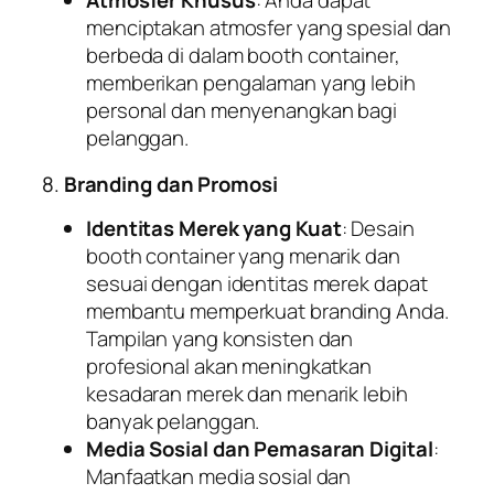
Atmosfer Khusus
: Anda dapat
menciptakan atmosfer yang spesial dan
berbeda di dalam booth container,
memberikan pengalaman yang lebih
personal dan menyenangkan bagi
pelanggan.
8.
Branding dan Promosi
Identitas Merek yang Kuat
: Desain
booth container yang menarik dan
sesuai dengan identitas merek dapat
membantu memperkuat branding Anda.
Tampilan yang konsisten dan
profesional akan meningkatkan
kesadaran merek dan menarik lebih
banyak pelanggan.
Media Sosial dan Pemasaran Digital
:
Manfaatkan media sosial dan