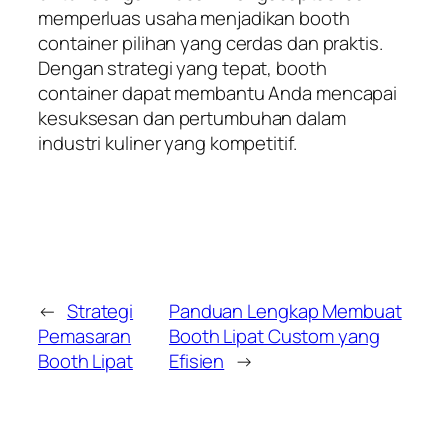
memperluas usaha menjadikan booth
container pilihan yang cerdas dan praktis.
Dengan strategi yang tepat, booth
container dapat membantu Anda mencapai
kesuksesan dan pertumbuhan dalam
industri kuliner yang kompetitif.
←
Strategi
Panduan Lengkap Membuat
Pemasaran
Booth Lipat Custom yang
Booth Lipat
Efisien
→