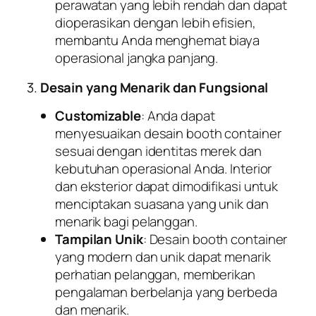
perawatan yang lebih rendah dan dapat
dioperasikan dengan lebih efisien,
membantu Anda menghemat biaya
operasional jangka panjang.
3.
Desain yang Menarik dan Fungsional
Customizable
: Anda dapat
menyesuaikan desain booth container
sesuai dengan identitas merek dan
kebutuhan operasional Anda. Interior
dan eksterior dapat dimodifikasi untuk
menciptakan suasana yang unik dan
menarik bagi pelanggan.
Tampilan Unik
: Desain booth container
yang modern dan unik dapat menarik
perhatian pelanggan, memberikan
pengalaman berbelanja yang berbeda
dan menarik.