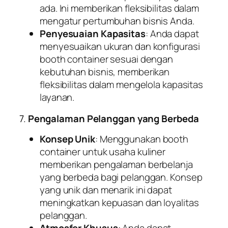
ada. Ini memberikan fleksibilitas dalam
mengatur pertumbuhan bisnis Anda.
Penyesuaian Kapasitas
: Anda dapat
menyesuaikan ukuran dan konfigurasi
booth container sesuai dengan
kebutuhan bisnis, memberikan
fleksibilitas dalam mengelola kapasitas
layanan.
7.
Pengalaman Pelanggan yang Berbeda
Konsep Unik
: Menggunakan booth
container untuk usaha kuliner
memberikan pengalaman berbelanja
yang berbeda bagi pelanggan. Konsep
yang unik dan menarik ini dapat
meningkatkan kepuasan dan loyalitas
pelanggan.