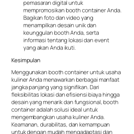
pemasaran digital untuk
mempromosikan booth container Anda.
Bagikan foto dan video yang
menampilkan desain unik dan
keunggulan booth Anda, serta
informasi tentang lokasi dan event
yang akan Anda ikuti.
Kesimpulan
Menggunakan booth container untuk usaha
kuliner Anda menawarkan berbagai manfaat
jangka panjang yang signifikan. Dari
fleksibilitas lokasi dan efisiensi biaya hingga
desain yang menarik dan fungsional, booth
container adalah solusi ideal untuk
mengembangkan usaha kuliner Anda.
Keamanan, durabilitas, dan kemampuan
untuk dengan mudah mengadaptasi dan