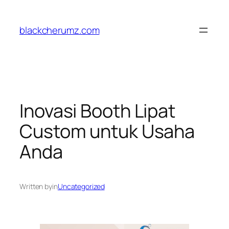
Skip
to
blackcherumz.com
content
Inovasi Booth Lipat
Custom untuk Usaha
Anda
Written by
in
Uncategorized