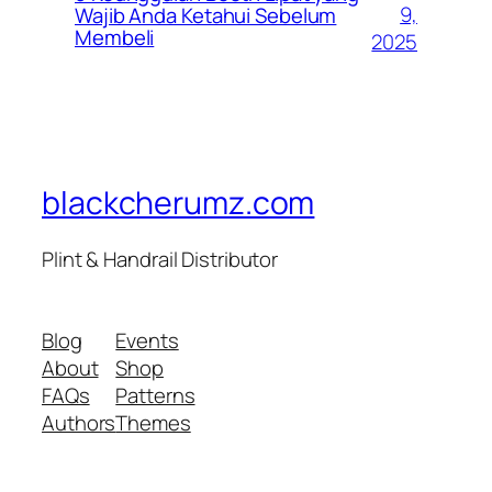
9,
Wajib Anda Ketahui Sebelum
Membeli
2025
blackcherumz.com
Plint & Handrail Distributor
Blog
Events
About
Shop
FAQs
Patterns
Authors
Themes