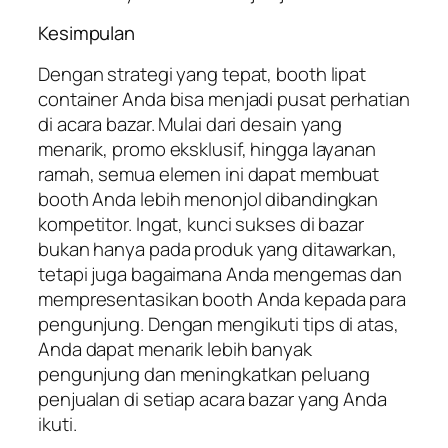
Kesimpulan
Dengan strategi yang tepat, booth lipat
container Anda bisa menjadi pusat perhatian
di acara bazar. Mulai dari desain yang
menarik, promo eksklusif, hingga layanan
ramah, semua elemen ini dapat membuat
booth Anda lebih menonjol dibandingkan
kompetitor. Ingat, kunci sukses di bazar
bukan hanya pada produk yang ditawarkan,
tetapi juga bagaimana Anda mengemas dan
mempresentasikan booth Anda kepada para
pengunjung. Dengan mengikuti tips di atas,
Anda dapat menarik lebih banyak
pengunjung dan meningkatkan peluang
penjualan di setiap acara bazar yang Anda
ikuti.