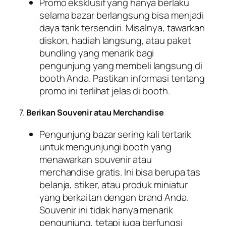
Promo eksklusif yang hanya berlaku
selama bazar berlangsung bisa menjadi
daya tarik tersendiri. Misalnya, tawarkan
diskon, hadiah langsung, atau paket
bundling yang menarik bagi
pengunjung yang membeli langsung di
booth Anda. Pastikan informasi tentang
promo ini terlihat jelas di booth.
7.
Berikan Souvenir atau Merchandise
Pengunjung bazar sering kali tertarik
untuk mengunjungi booth yang
menawarkan souvenir atau
merchandise gratis. Ini bisa berupa tas
belanja, stiker, atau produk miniatur
yang berkaitan dengan brand Anda.
Souvenir ini tidak hanya menarik
pengunjung, tetapi juga berfungsi