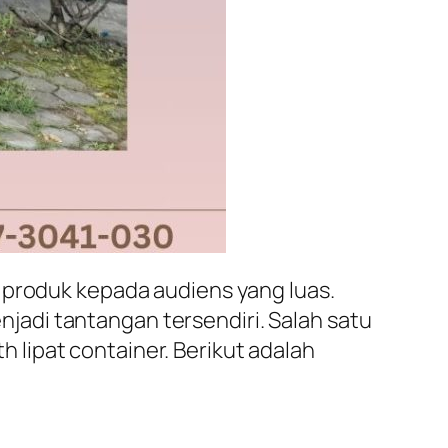
 produk kepada audiens yang luas.
adi tantangan tersendiri. Salah satu
lipat container. Berikut adalah