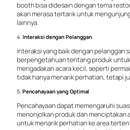
booth bisa didesain dengan tema restora
akan merasa tertarik untuk mengunjun
lainnya.
4.
Interaksi dengan Pelanggan
Interaksi yang baik dengan pelanggan 
berpengetahuan tentang produk untuk
mengadakan acara kecil, seperti perma
tidak hanya menarik perhatian, tetapi 
5.
Pencahayaan yang Optimal
Pencahayaan dapat memengaruhi suasa
menonjolkan produk dan menciptakan a
untuk menarik perhatian ke area tertent