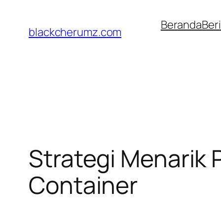
Skip
Beranda
Ber
to
blackcherumz.com
content
Strategi Menarik
Container