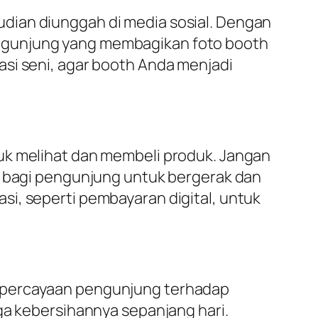
dian diunggah di media sosial. Dengan
engunjung yang membagikan foto booth
asi seni, agar booth Anda menjadi
uk melihat dan membeli produk. Jangan
up bagi pengunjung untuk bergerak dan
i, seperti pembayaran digital, untuk
kepercayaan pengunjung terhadap
ga kebersihannya sepanjang hari.