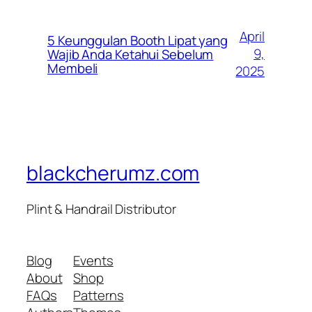
April
5 Keunggulan Booth Lipat yang
9,
Wajib Anda Ketahui Sebelum
Membeli
2025
blackcherumz.com
Plint & Handrail Distributor
Blog
Events
About
Shop
FAQs
Patterns