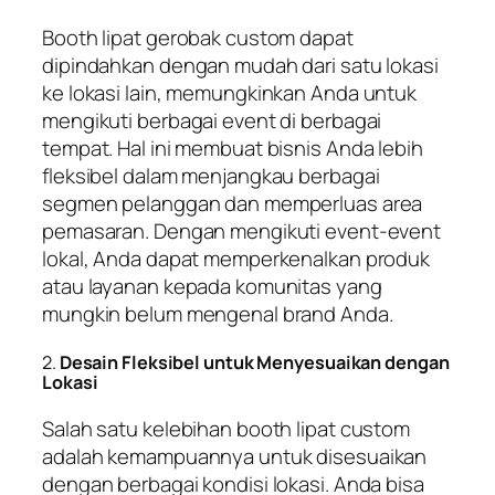
Booth lipat gerobak custom dapat
dipindahkan dengan mudah dari satu lokasi
ke lokasi lain, memungkinkan Anda untuk
mengikuti berbagai event di berbagai
tempat. Hal ini membuat bisnis Anda lebih
fleksibel dalam menjangkau berbagai
segmen pelanggan dan memperluas area
pemasaran. Dengan mengikuti event-event
lokal, Anda dapat memperkenalkan produk
atau layanan kepada komunitas yang
mungkin belum mengenal brand Anda.
2.
Desain Fleksibel untuk Menyesuaikan dengan
Lokasi
Salah satu kelebihan booth lipat custom
adalah kemampuannya untuk disesuaikan
dengan berbagai kondisi lokasi. Anda bisa