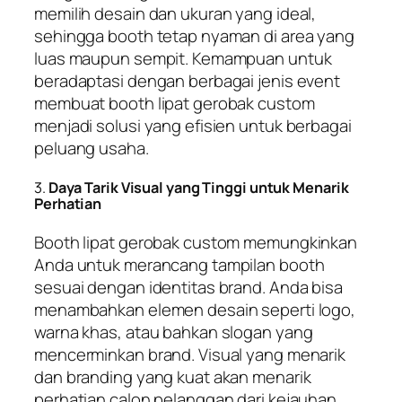
memilih desain dan ukuran yang ideal,
sehingga booth tetap nyaman di area yang
luas maupun sempit. Kemampuan untuk
beradaptasi dengan berbagai jenis event
membuat booth lipat gerobak custom
menjadi solusi yang efisien untuk berbagai
peluang usaha.
3.
Daya Tarik Visual yang Tinggi untuk Menarik
Perhatian
Booth lipat gerobak custom memungkinkan
Anda untuk merancang tampilan booth
sesuai dengan identitas brand. Anda bisa
menambahkan elemen desain seperti logo,
warna khas, atau bahkan slogan yang
mencerminkan brand. Visual yang menarik
dan branding yang kuat akan menarik
perhatian calon pelanggan dari kejauhan,