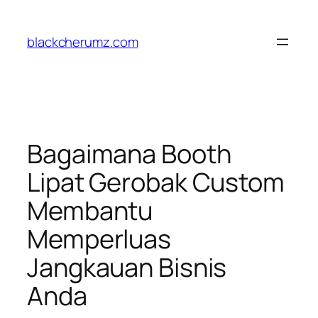
Skip
to
blackcherumz.com
content
Bagaimana Booth
Lipat Gerobak Custom
Membantu
Memperluas
Jangkauan Bisnis
Anda