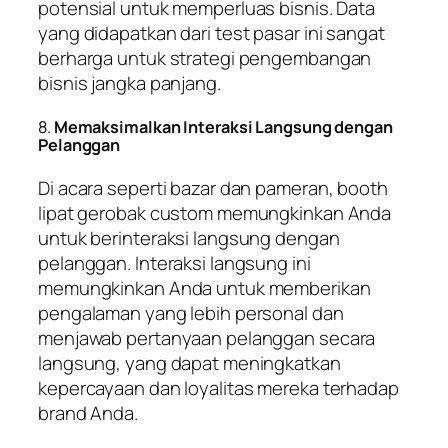
potensial untuk memperluas bisnis. Data
yang didapatkan dari test pasar ini sangat
berharga untuk strategi pengembangan
bisnis jangka panjang.
8.
Memaksimalkan Interaksi Langsung dengan
Pelanggan
Di acara seperti bazar dan pameran, booth
lipat gerobak custom memungkinkan Anda
untuk berinteraksi langsung dengan
pelanggan. Interaksi langsung ini
memungkinkan Anda untuk memberikan
pengalaman yang lebih personal dan
menjawab pertanyaan pelanggan secara
langsung, yang dapat meningkatkan
kepercayaan dan loyalitas mereka terhadap
brand Anda.